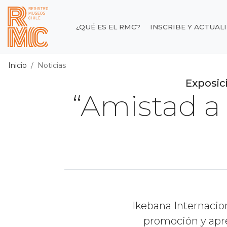
Contenido principal
¿QUÉ ES EL RMC?
INSCRIBE Y ACTUAL
Registro de Museos d
Inicio
Noticias
Exposici
“Amistad a 
Ikebana Internacion
promoción y aprec