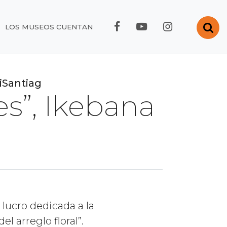
FACEBOOK RMC
YOUTUBE RMC
INSTAGRA
Abr
LOS MUSEOS CUENTAN
liSantiag
es”, Ikebana
 lucro dedicada a la
l arreglo floral”.