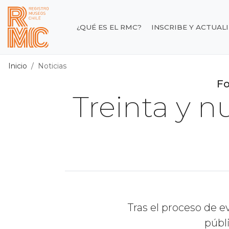
Contenido principal
¿QUÉ ES EL RMC?
INSCRIBE Y ACTUAL
Registro de Museos d
Inicio
Noticias
Fo
Treinta y 
Tras el proceso de 
públ