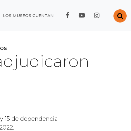
FACEBOOK RMC
YOUTUBE RMC
INSTAGRA
Abr
LOS MUSEOS CUENTAN
eos
adjudicaron
 y 15 de dependencia
2022.