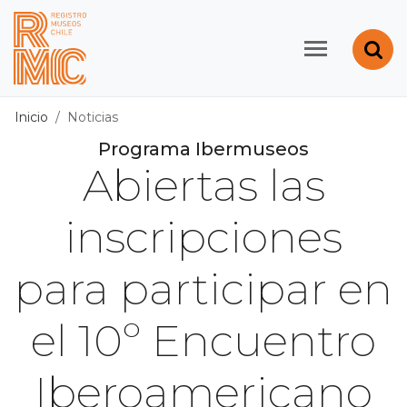
Contenido principal
Abr
Registro de Museos d
Inicio
Noticias
Programa Ibermuseos
Abiertas las
inscripciones
para participar en
el 10º Encuentro
Iberoamericano