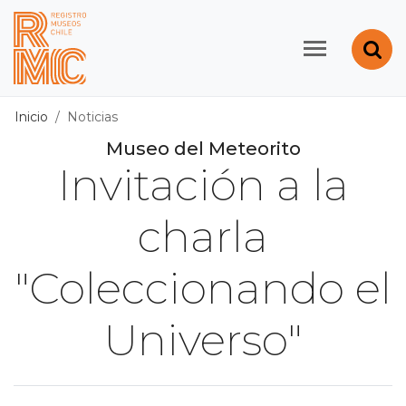
Contenido principal
Abr
Registro de Museos d
Inicio
Noticias
Museo del Meteorito
Invitación a la
charla
"Coleccionando el
Universo"